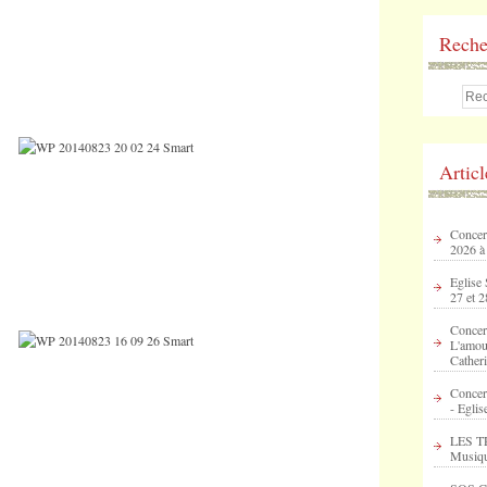
Reche
Artic
Concert
2026 à
Eglise 
27 et 2
Concer
L'amour
Catheri
Concer
- Eglis
LES T
Musique