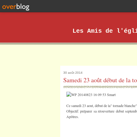
Les Amis de l'égl
30 août 2014
Samedi 23 août début de la t
C
e samedi 23 aout, début de la" tornade blanche"
Objectif: préparer sa réouverture debut septembr
Apôtres.