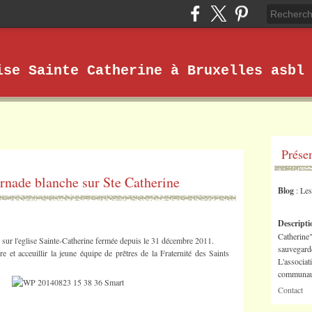
ise Sainte Catherine à Bruxelles asbl
Prése
ornade blanche sur Ste Catherine
Blog
: Le
Descript
Catherine"
 sur l'eglise Sainte-Catherine fermée depuis le 31 décembre 2011.
sauvegarde
e et acceuillir la jeune équipe de prêtres de la Fraternité des Saints
L'associat
communaut
Contact