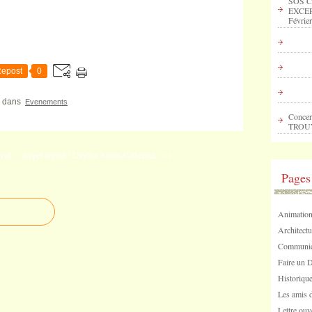
SOS C
EXCEP
Février
epost
0
dans
Evenements
Concer
TROU
ail,...
Appel urgent ! L’église Sainte-Catherine... >>
Pages
Animation
Architectu
Communica
Faire un 
Historique
Les amis d
Lettre ouv