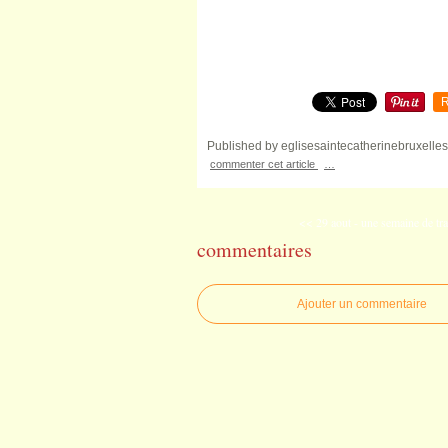
R
Published by eglisesaintecatherinebruxelles
commenter cet article
…
<< 29 aout - une semaine de trav
commentaires
Ajouter un commentaire