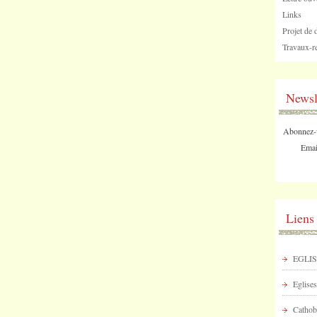
Links
Projet de 
Travaux-re
Newsl
Abonnez-vo
Emai
Liens
EGLIS
Eglises
Cathob