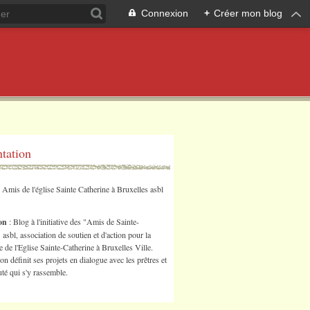
Connexion
+
Créer mon blog
ntation
s Amis de l'église Sainte Catherine à Bruxelles asbl
ion
: Blog à l'initiative des "Amis de Sainte-
 asbl, association de soutien et d'action pour la
 de l'Eglise Sainte-Catherine à Bruxelles Ville.
ion définit ses projets en dialogue avec les prêtres et
é qui s'y rassemble.