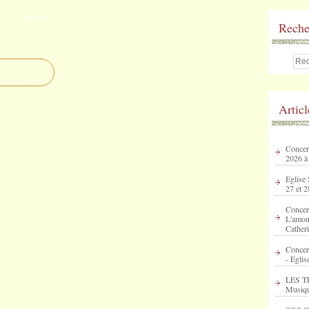
<<
>>
Reche
Artic
Concert
2026 à
Eglise 
27 et 2
Concer
L'amour
Catheri
Concer
- Eglis
LES T
Musique