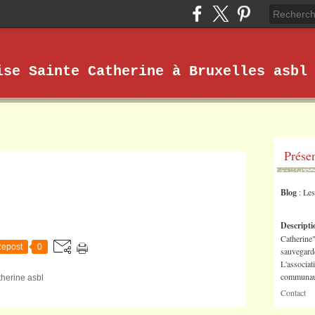
ise Sainte Catherine à Bruxelles asbl
Prése
Blog
: Le
Descript
Catherine"
epost
0
sauvegarde
L'associat
communaut
therine asbl
Contact