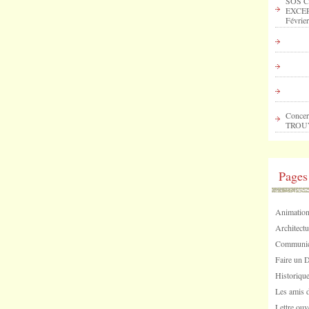
SOS C
EXCEP
Février
Concer
TROU
Pages
Animation
Architectu
Communica
Faire un 
Historique
Les amis d
Lettre ouv