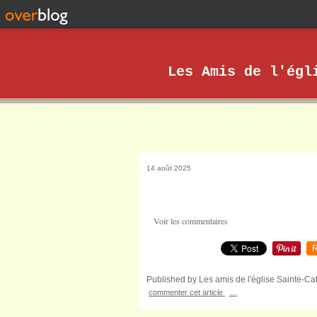
Les Amis de l'égl
14 août 2025
Voir les commentaires
R
Published by Les amis de l'église Sainte-Ca
commenter cet article
…