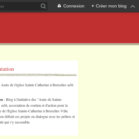
Connexion
+
Créer mon blog
ntation
s Amis de l'église Sainte Catherine à Bruxelles asbl
ion
: Blog à l'initiative des "Amis de Sainte-
 asbl, association de soutien et d'action pour la
 de l'Eglise Sainte-Catherine à Bruxelles Ville.
ion définit ses projets en dialogue avec les prêtres et
é qui s'y rassemble.