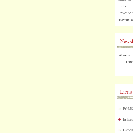
Links
Projet de 
Travaux-re
Newsl
Abonnez-vo
Emai
Liens
EGLIS
Eglises
Cathob