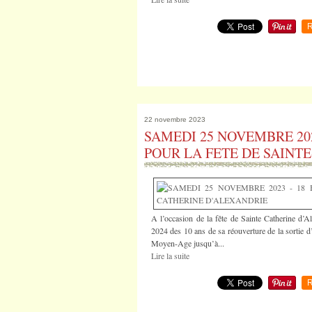
R
22 novembre 2023
SAMEDI 25 NOVEMBRE 202
POUR LA FETE DE SAINT
A l’occasion de la fête de Sainte Catherine d’Al
2024 des 10 ans de sa réouverture de la sortie d’
Moyen-Age jusqu’à...
Lire la suite
R