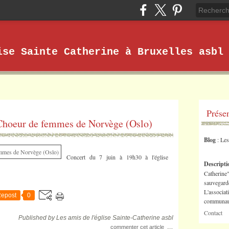
ise Sainte Catherine à Bruxelles asbl
Prése
eur de femmes de Norvège (Oslo)
Blog
: Le
Concert du 7 juin à 19h30 à l'église
Descript
Catherine"
sauvegarde
L'associat
epost
0
communaut
Contact
Published by Les amis de l'église Sainte-Catherine asbl
…
commenter cet article