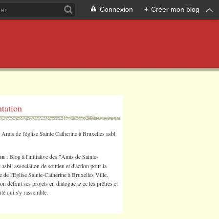
Connexion
+
Créer mon blog
ntation
s Amis de l'église Sainte Catherine à Bruxelles asbl
ion
: Blog à l'initiative des "Amis de Sainte-
 asbl, association de soutien et d'action pour la
 de l'Eglise Sainte-Catherine à Bruxelles Ville.
ion définit ses projets en dialogue avec les prêtres et
é qui s'y rassemble.