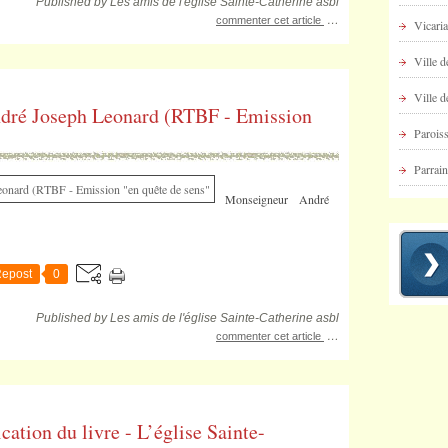
Published by Les amis de l'église Sainte-Catherine asbl
…
commenter cet article
Vicaria
Ville d
Ville d
dré Joseph Leonard (RTBF - Emission
Paroiss
Parrai
Monseigneur André
epost
0
Published by Les amis de l'église Sainte-Catherine asbl
…
commenter cet article
ation du livre - L’église Sainte-