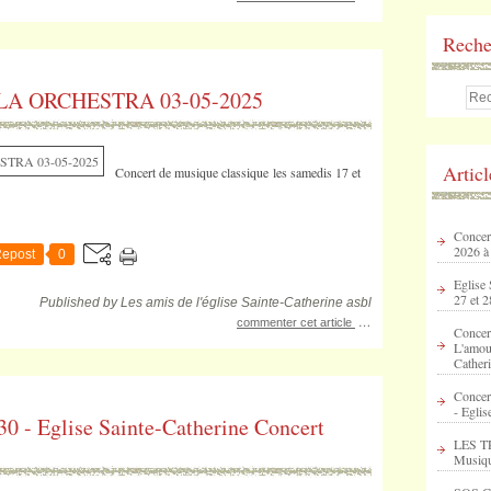
Reche
A ORCHESTRA 03-05-2025
Artic
Concert de musique classique les samedis 17 et
Concert
2026 à
epost
0
Eglise 
27 et 2
Published by Les amis de l'église Sainte-Catherine asbl
…
commenter cet article
Concer
L'amour
Catheri
Concer
- Eglis
 Eglise Sainte-Catherine Concert
LES T
Musique