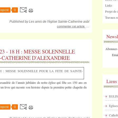
Links
epost
0
Projet de 
Travaux-re
Published by Les amis de l'église Sainte-Catherine asbl
…
commenter cet article
Newsl
Abonnez-vo
3 - 18 H : MESSE SOLENNELLE
Emai
E-CATHERINE D'ALEXANDRIE
Liens
exandrie de l’année jubilaire de notre église qui fête ses 150 ans en
un livre qui raconte son histoire depuis la première petite chapelle du
EGLIS
Eglises
epost
0
Cathob