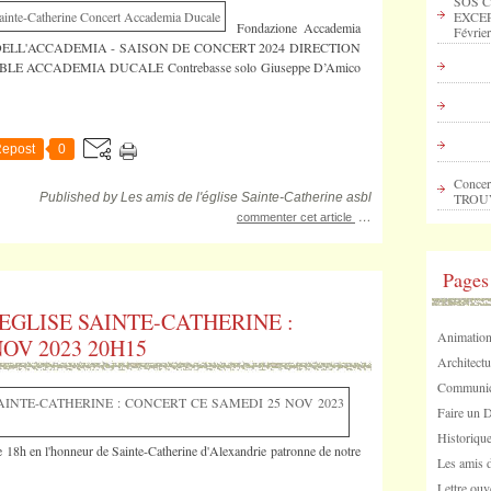
SOS C
EXCEP
Fondazione Accademia
Février
FIORI DELL'ACCADEMIA - SAISON DE CONCERT 2024 DIRECTION
LE ACCADEMIA DUCALE Contrebasse solo Giuseppe D’Amico
epost
0
Concer
Published by Les amis de l'église Sainte-Catherine asbl
TROU
…
commenter cet article
Pages
'EGLISE SAINTE-CATHERINE :
Animation
OV 2023 20H15
Architectu
Communica
Faire un 
Historique
e 18h en l'honneur de Sainte-Catherine d'Alexandrie patronne de notre
Les amis d
Lettre ouv