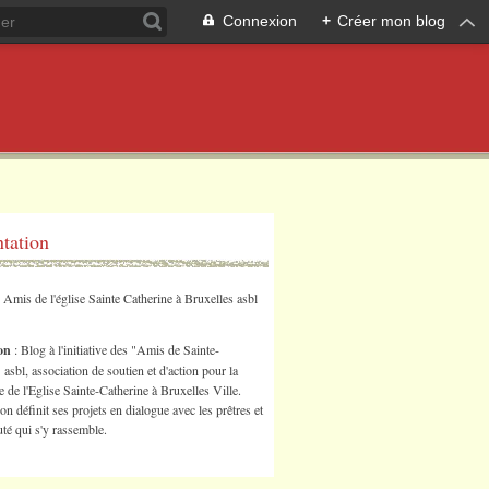
Connexion
+
Créer mon blog
ntation
s Amis de l'église Sainte Catherine à Bruxelles asbl
ion
: Blog à l'initiative des "Amis de Sainte-
 asbl, association de soutien et d'action pour la
 de l'Eglise Sainte-Catherine à Bruxelles Ville.
ion définit ses projets en dialogue avec les prêtres et
é qui s'y rassemble.