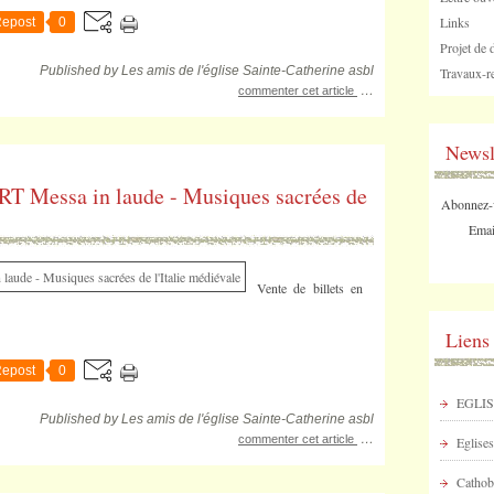
Links
epost
0
Projet de 
Published by Les amis de l'église Sainte-Catherine asbl
Travaux-re
…
commenter cet article
Newsl
essa in laude - Musiques sacrées de
Abonnez-vo
Emai
Vente de billets en
Liens
epost
0
EGLIS
Published by Les amis de l'église Sainte-Catherine asbl
…
commenter cet article
Eglises
Cathob