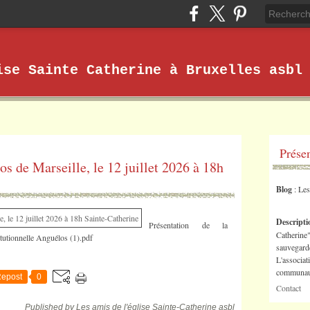
ise Sainte Catherine à Bruxelles asbl
Prése
s de Marseille, le 12 juillet 2026 à 18h
Blog
: Le
Descript
Présentation de la
Catherine"
itutionnelle Anguélos (1).pdf
sauvegarde
L'associat
communaut
epost
0
Contact
Published by Les amis de l'église Sainte-Catherine asbl