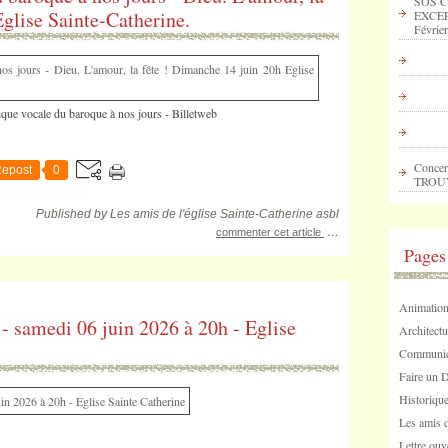
SOS C
glise Sainte-Catherine.
EXCEP
Février
sique vocale du baroque à nos jours - Billetweb
Concer
epost
0
TROU
Published by Les amis de l'église Sainte-Catherine asbl
…
commenter cet article
Pages
Animation
 samedi 06 juin 2026 à 20h - Eglise
Architectu
Communica
Faire un 
Historique
Les amis d
Lettre ouv