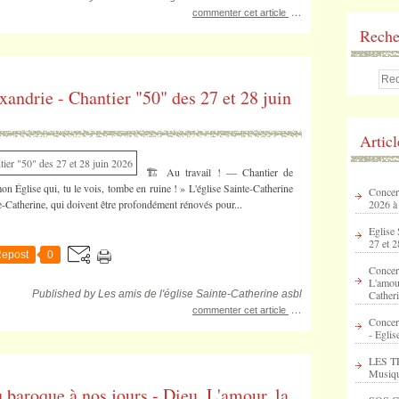
…
commenter cet article
Reche
xandrie - Chantier "50" des 27 et 28 juin
Artic
🏗️ Au travail ! — Chantier de
n Église qui, tu le vois, tombe en ruine ! » L'église Sainte-Catherine
Concert
e-Catherine, qui doivent être profondément rénovés pour...
2026 à
Eglise 
27 et 2
epost
0
Concer
L'amour
Published by Les amis de l'église Sainte-Catherine asbl
Catheri
…
commenter cet article
Concer
- Eglis
LES T
Musique
baroque à nos jours - Dieu. L'amour, la