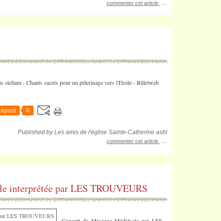
…
commenter cet article
 stellam - Chants sacrés pour un pélerinage vers l'Etoile - Billetweb
epost
0
Published by Les amis de l'église Sainte-Catherine asbl
…
commenter cet article
ale interprétée par LES TROUVEURS
Concert de Musique Médiévale par LES