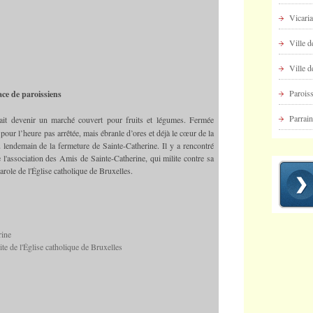
Vicaria
Ville d
Ville d
Paroiss
lace de paroissiens
Parrai
it devenir un marché couvert pour fruits et légumes. Fermée
 pour l’heure pas arrêtée, mais ébranle d’ores et déjà le cœur de la
u lendemain de la fermeture de Sainte-Catherine. Il y a rencontré
l'association des Amis de Sainte-Catherine, qui milite contre sa
parole de l'Église catholique de Bruxelles.
rine
ite de l'Église catholique de Bruxelles