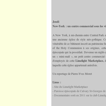
Jeudi
New-York : un centre commercial sous les v
A New York, à mi-chemin entre Central Park et 
une ancienne église de style néo-gothique. Co
vénérable de ce bâtiment inscrit au patrimoine 
of the Holy Communion à ses origines, cette
épiscopale qui la possédait. Devenue un night-cl
un « mini-mall », un petit centre commercial 
d'employés de cette
Limelight Marketplace,
d
laquelle cette église appartenait autrefois.
Un reportage de Pierre-Yves Moret
Liens :
-
Site du Limelight Marketplace
-
Paroisse épiscopale de Calvary St-Georges de 
-
Documentaire sorti en 2011 sur le club Limeli