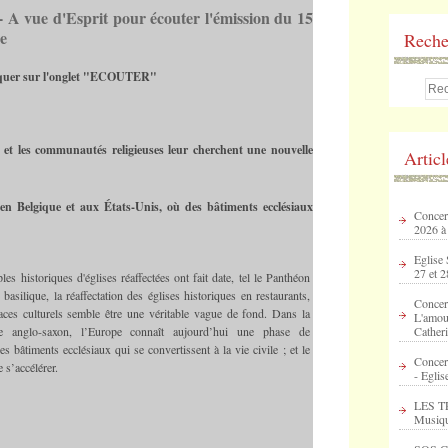
 - A vue d'Esprit pour écouter l'émission du 15
ne
Reche
liquer sur l'onglet "ECOUTER"
 et les communautés religieuses leur cherchent une nouvelle
Artic
en Belgique et aux États-Unis, où des bâtiments ecclésiaux
Concert
2026 à
Eglise 
27 et 2
es historiques d'églises réaffectées ont fait date, tel le Panthéon
basilique, la réaffectation des églises historiques en restaurants,
Concer
ces culturels semble être une véritable vague de fond. Dans la
L'amour
 anglo-saxon, l’Europe connaît aujourd’hui une phase de
Catheri
es bâtiments ecclésiaux qui se convertissent à la vie civile ; et le
Concer
s’accélérer.
- Eglis
LES T
Musique