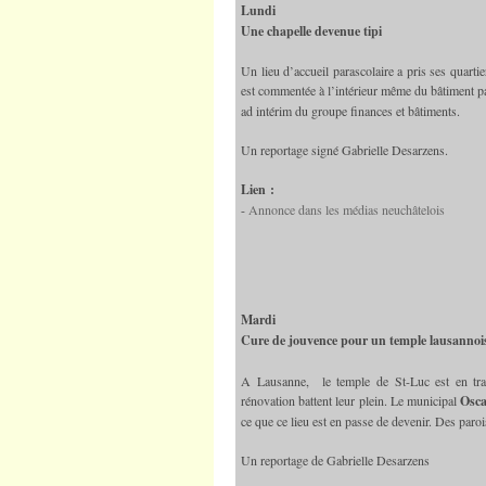
Lundi
Une chapelle devenue tipi
Un lieu d’accueil parascolaire a pris ses quart
est commentée à l’intérieur même du bâtiment 
ad intérim du groupe finances et bâtiments.
Un reportage signé Gabrielle Desarzens.
Lien :
-
Annonce dans les médias neuchâtelois
Mardi
Cure de jouvence pour un temple lausannoi
A Lausanne, le temple de St-Luc est en trai
rénovation battent leur plein. Le municipal
Osca
ce que ce lieu est en passe de devenir. Des paro
Un reportage de Gabrielle Desarzens