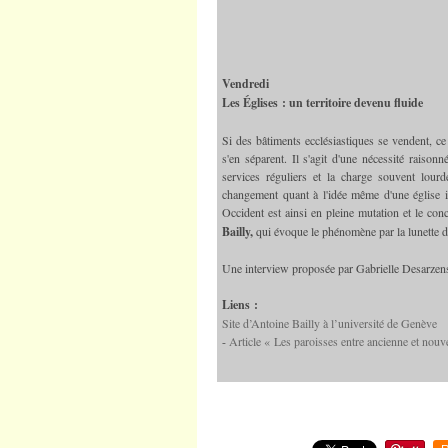
Vendredi
Les Églises : un territoire devenu fluide
Si des bâtiments ecclésiastiques se vendent, c
s'en séparent. Il s'agit d'une nécessité raison
services réguliers et la charge souvent lourd
changement quant à l'idée même d'une église im
Occident est ainsi en pleine mutation et le con
Bailly,
qui évoque le phénomène par la lunette de
Une interview proposée par Gabrielle Desarzen
Liens :
Site d’Antoine Bailly à l’université de Genève
-
Article « Les paroisses entre ancienne et nouv