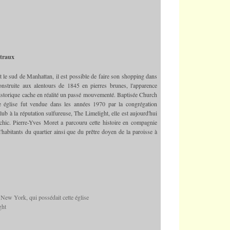
itraux
le sud de Manhattan, il est possible de faire son shopping dans
nstruite aux alentours de 1845 en pierres brunes, l'apparence
historique cache en réalité un passé mouvementé. Baptisée Church
 église fut vendue dans les années 1970 par la congrégation
ub à la réputation sulfureuse, The Limelight, elle est aujourd'hui
chic. Pierre-Yves Moret a parcouru cette histoire en compagnie
'habitants du quartier ainsi que du prêtre doyen de la paroisse à
New York, qui possédait cette église
ght