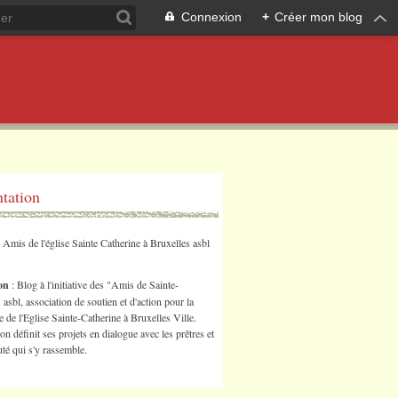
Connexion
+
Créer mon blog
ntation
s Amis de l'église Sainte Catherine à Bruxelles asbl
ion
: Blog à l'initiative des "Amis de Sainte-
 asbl, association de soutien et d'action pour la
 de l'Eglise Sainte-Catherine à Bruxelles Ville.
ion définit ses projets en dialogue avec les prêtres et
é qui s'y rassemble.