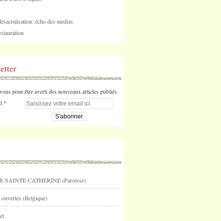
désacralisation: écho des medias
stauration
etter
us pour être averti des nouveaux articles publiés.
l
E SAINTE CATHERINE (Paroisse)
 ouvertes (Belgique)
el