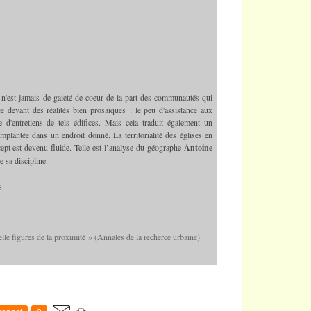
e n'est jamais de gaieté de coeur de la part des communautés qui
née devant des réalités bien prosaïques : le peu d'assistance aux
e d'entretiens de tels édifices. Mais cela traduit également un
plantée dans un endroit donné. La territorialité des églises en
cept est devenu fluide. Telle est l’analyse du géographe
Antoine
 sa discipline.
s
elle figures de la proximité » (Annales de la recherce urbaine)