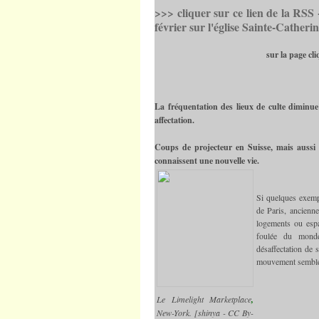
>>> cliquer sur ce lien de la RSS
février sur l'église Sainte-Catheri
sur la page c
La fréquentation des lieux de culte diminue
affectation.
Coups de projecteur en Suisse, mais aussi 
connaissent une nouvelle vie.
Si quelques exempl
de Paris, ancienne 
logements ou espa
foulée du monde
désaffectation de s
mouvement semble 
Le Limelight Marketplace
,
New-York. [shinya - CC By-