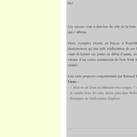
SA]
Les raisons sont à chercher du côté de la forte
qui s’affirme.
Deux exemples récents en Suisse, à Neuchâtel 
douloureuses qu’une telle réaffectation de ces 
vient de fermer ses portes en début d’année, no
vitraux d’un centre commercial de New-York titi
relatifs.
Une série proposée conjointement par Bernard L
Liens :
-
« Maison de Dieu ou bâtiment tous usages ?
-
A vendre lieux de culte, article paru dans Ré
-
Exemples de réaffectation d'églises
: