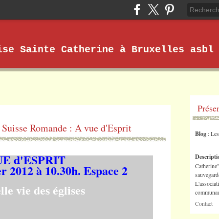
ise Sainte Catherine à Bruxelles asbl
Prése
o Suisse Romande : A vue d'Esprit
Blog
: Le
UE d'ESPRIT
Descript
er 2012 à 10.30h. Espace 2
Catherine"
sauvegarde
L'associat
le vie des églises
communaut
Contact