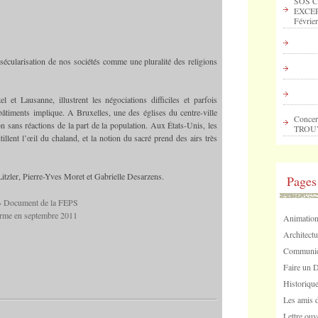
SOS C
EXCEP
Février
 sécularisation de nos sociétés comme une pluralité des religions
et Lausanne, illustrent les négociations difficiles et parfois
bâtiments implique. A Bruxelles, une des églises du centre-ville
Concer
n sans réactions de la part de la population. Aux États-Unis, les
TROU
llent l’œil du chaland, et la notion du sacré prend des airs très
itzler, Pierre-Yves Moret et Gabrielle Desarzens.
Pages
 » Document de la FEPS
forme en septembre 2011
Animation
Architectu
Communica
Faire un 
Historique
Les amis d
Lettre ouv