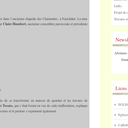
Links
Projet de 
iers dans l’ancienne chapelle des Charmettes, à Neuchâtel. La mue
Travaux-re
par
Claire Humbert,
ancienne conseillère paroissiale et présidente
Newsl
Abonnez-vo
Emai
Liens
s
n de se transformer en maison de quartier et les travaux de
EGLIS
r Tosato,
qui s’était formé en vue de cette réaffectation, explique
issiens et le pasteur s’expriment également.
Eglises
Cathob