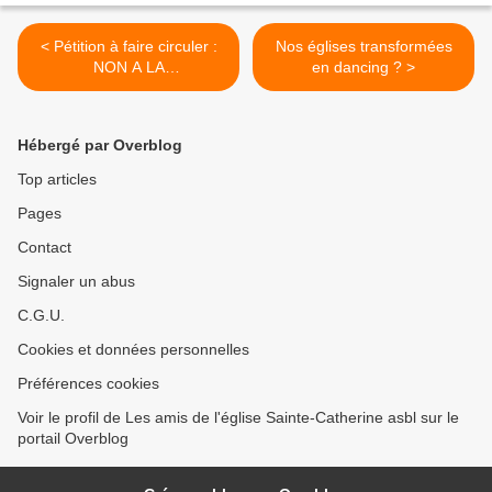
< Pétition à faire circuler :
Nos églises transformées
NON A LA
en dancing ? >
DESACRALISATION DE
L'EGLISE SAINTE-
CATHERINE DE
Hébergé par Overblog
BRUXELLES
Top articles
Pages
Contact
Signaler un abus
C.G.U.
Cookies et données personnelles
Préférences cookies
Voir le profil de Les amis de l'église Sainte-Catherine asbl sur le
portail Overblog