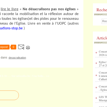
Reche
à
lire le livre
«
Ne désacralisons pas nos églises
»
 raconte la mobilisation et la réflexion autour de
à toutes les églises)et des pistes pour le renouveau
veau de l’Eglise. Livre en vente à l’UOPC (autres
ations-stop.be
)
Artic
epost
0
Concert
2026 à
dans
desacralisation
Eglise 
27 et 2
Concer
 h 30 -...
Sur infocatho.be : Une boîte... >>
L'amour
Catheri
Concer
- Eglis
LES T
Musique