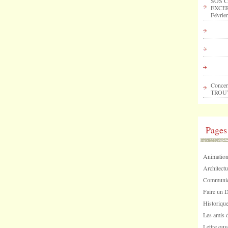
SOS C
EXCEP
Février
Concer
TROU
Pages
Animation
Architectu
Communica
Faire un 
Historique
Les amis d
Lettre ouv