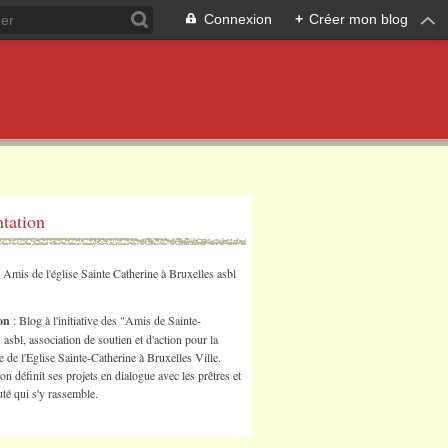
Connexion
+
Créer mon blog
ntation
s Amis de l'église Sainte Catherine à Bruxelles asbl
ion
: Blog à l'initiative des "Amis de Sainte-
 asbl, association de soutien et d'action pour la
 de l'Eglise Sainte-Catherine à Bruxelles Ville.
ion définit ses projets en dialogue avec les prêtres et
é qui s'y rassemble.