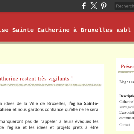
ise Sainte Catherine à Bruxelles asbl
Prése
therine restent très vigilants !
Blog
: Le
Descript
Catherine"
à idées de la Ville de Bruxelles,
l’église Sainte-
sauvegarde
alisée
et nous gardons confiance qu’elle ne le sera
L'associat
communaut
manqueront pas de rappeler à leurs évêques les
Contact
 l’église et les idées et projets prêts à être