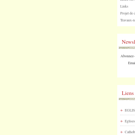
Links
Projet de 
Travaux-re
Newsl
Abonnez-vo
Emai
Liens
EGLIS
Eglises
Cathob