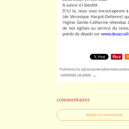
A suivre ici bientôt.
D’ici là, nous vous encourageons 
(de Véronique Hargot-Deltenre) qui
l’église Sainte-Catherine (étendue 
de nos églises au service du renou
points de dépots sur
www.desacralis
R
Published by eglisesaintecatherinebruxelles
commenter cet article
…
<< UOPC le 28/03 à 18
commentaires
Ajouter un commentaire