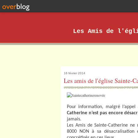
Les Amis de l'égl
16 février 2014
Les amis de l'église Sainte-Ca
Pour information, malgré l’appel 
Catherine n’est pas encore désacr
jamais.
Les Amis de Sainte-Catherine ne 
8000 NON à sa désacralisation de
concrétisés en ces lieux.