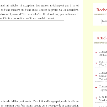
nnaît ni relâche, ni exception. Les églises n’échappent pas à la loi
Reche
t, et d’une manière ou d’une autre, source de profit. Ce 31 décembre,
tivement, avant d’être désacralisée. Elle attirait trop peu de fidèles et
e, l’édifice pourrait accueillir un marché couvert.
Artic
Concert
2026 à
Eglise 
27 et 2
Concer
L'amour
Catheri
Concer
- Eglis
LES T
Musique
 moins de fidèles pratiquants. L’évolution démographique de la ville ne
e est environ trois fois moins peuplé qu’à l’époque de la construction