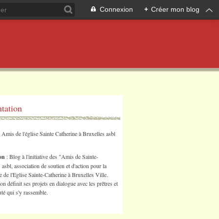
Connexion
+
Créer mon blog
ntation
s Amis de l'église Sainte Catherine à Bruxelles asbl
ion
: Blog à l'initiative des "Amis de Sainte-
 asbl, association de soutien et d'action pour la
 de l'Eglise Sainte-Catherine à Bruxelles Ville.
ion définit ses projets en dialogue avec les prêtres et
é qui s'y rassemble.