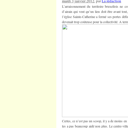
mardi 3 janvier 2012
, par
La rédaction
L’arraisonnement du territoire bruxellois ne co
d’airain qui veut qu’un lieu doit être avant tou
l’église Sainte-Catherine a fermé ses portes défini
devenait trop coûteuse pour la collectivité. A term
Certes, ce n’est pas un scoop, il y a de moins en
les a pas beaucoup aidé non plus. Le centre-vill