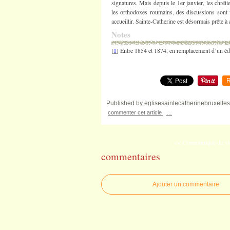
signatures. Mais depuis le 1er janvier, les chrét
les orthodoxes roumains, des discussions sont 
accueillir. Sainte-Catherine est désormais prête à
Notes
[
1
] Entre 1854 et 1874, en remplacement d’un édi
R
Published by eglisesaintecatherinebruxelles
commenter cet article
…
<< Communique du vica
commentaires
Ajouter un commentaire