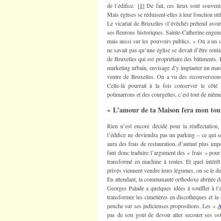
de l’édifice. [
1
] De fait, ces lieux sont souve
Mais églises se réduisent-elles à leur fonction util
Le vicariat de Bruxelles (l’évêché) prétend avoi
ses fleurons historiques. Sainte-Catherine engendr
mais aussi sur les pouvoirs publics. « On a un 
ne savait pas qu’une église se devait d’être renta
de Bruxelles qui est propriétaire des bâtiments.
marketing urbain, envisage d’y implanter un march
ventre de Bruxelles. On a vu des reconversions
Celle-là pourrait à la fois conserver le côté 
potimarrons et des courgettes, c’est tout de même
« L’amour de ta Maison fera mon tou
Rien n’est encore décidé pour la réaffectatio
l’édifice ne deviendra pas un parking – ce qui s
aura des frais de restauration, d’autant plus impo
faut donc traduire l’argument des « frais » pour
transformé en machine à rentes. Et quel intérêt 
privés viennent vendre leurs légumes, on se le 
En attendant, la communauté orthodoxe abritée d
Georges Palade a quelques idées à souffler à l
transformer les cimetières en discothèques et l
penche sur ses judicieuses propositions. Les «
A
pas de son goût de devoir aller secouer ses ost