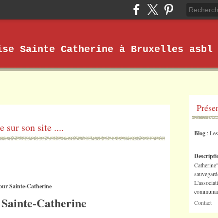
ise Sainte Catherine à Bruxelles asbl
Prése
sur son site ....
Blog
: Le
Descript
Catherine"
sauvegarde
L'associat
pour Sainte-Catherine
communaut
 Sainte-Catherine
Contact