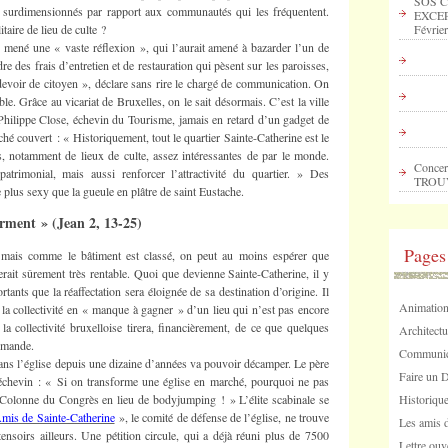
SOS C
nt surdimensionnés par rapport aux communautés qui les fréquentent.
EXCEP
Février
itaire de lieu de culte ?
r mené une « vaste réflexion », qui l’aurait amené à bazarder l’un de
e des frais d’entretien et de restauration qui pèsent sur les paroisses,
devoir de citoyen », déclare sans rire le chargé de communication. On
ble. Grâce au vicariat de Bruxelles, on le sait désormais. C’est la ville
 Philippe Close, échevin du Tourisme, jamais en retard d’un gadget de
é couvert : « Historiquement, tout le quartier Sainte-Catherine est le
, notamment de lieux de culte, assez intéressantes de par le monde.
Concer
patrimonial, mais aussi renforcer l’attractivité du quartier. » Des
TROU
 plus sexy que la gueule en plâtre de saint Eustache.
rment » (Jean 2, 13-25)
Pages
n, mais comme le bâtiment est classé, on peut au moins espérer que
erait sûrement très rentable. Quoi que devienne Sainte-Catherine, il y
rtants que la réaffectation sera éloignée de sa destination d’origine. Il
Animation
 la collectivité en « manque à gagner » d’un lieu qui n’est pas encore
la collectivité bruxelloise tirera, financièrement, de ce que quelques
Architectu
demande.
Communica
ans l’église depuis une dizaine d’années va pouvoir décamper. Le père
Faire un 
’échevin : « Si on transforme une église en marché, pourquoi ne pas
Historique
a Colonne du Congrès en lieu de bodyjumping ! » L’élite scabinale se
mis de Sainte-Catherine
», le comité de défense de l’église, ne trouve
Les amis d
ensoirs ailleurs. Une pétition circule, qui a déjà réuni plus de 7500
Lettre ouv