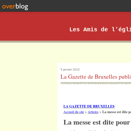
Les Amis de l'égl
5 janvier 2012
La Gazette de Bruxelles publie 
LA GAZETTE DE BRUXELLES
Accueil du site
>
Articles
>
La messe est dite 
La messe est dite pour