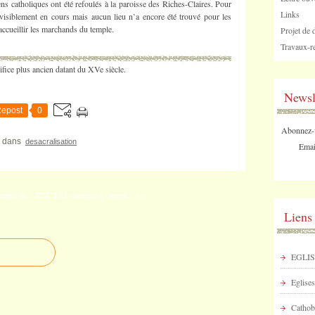
iens catholiques ont été refoulés à la paroisse des Riches-Claires. Pour
Links
visiblement en cours mais aucun lieu n’a encore été trouvé pour les
 accueillir les marchands du temple.
Projet de 
Travaux-re
fice plus ancien datant du XVe siècle.
Newsl
epost
0
Abonnez-vo
dans
desacralisation
Emai
riat de...
RTL TVI - Images a l'appui... >>
Liens
EGLIS
Eglises
Cathob