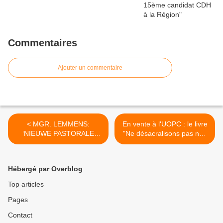
Commentaires
Ajouter un commentaire
< MGR. LEMMENS:
En vente à l'UOPC : le livre
‘NIEUWE PASTORALE
"Ne désacralisons pas nos
ZONES MOETEN NIEUWE
églises" >
IMPULS GEVEN AAN
ONTMOETING MET
Hébergé par Overblog
CHRISTUS’
Top articles
Pages
Contact