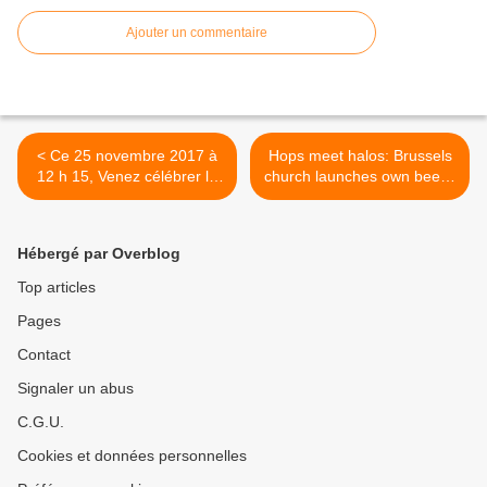
Ajouter un commentaire
< Ce 25 novembre 2017 à
Hops meet halos: Brussels
12 h 15, Venez célébrer la
church launches own beer (
Sainte patronne de l'église
Reuter) >
Sainte Catherine
Hébergé par Overblog
Top articles
Pages
Contact
Signaler un abus
C.G.U.
Cookies et données personnelles