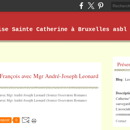
ise Sainte Catherine à Bruxelles asbl
Prése
e François avec Mgr André-Joseph Leonard
Blog
: Le
Descript
Catherine"
sauvegarde
L'associat
communaut
epost
0
Contact