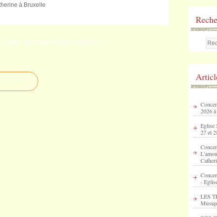
therine à Bruxelle
Reche
- Lettre...
Mgr André-Joseph Leonard a... >>
Artic
Concert
2026 à
Eglise 
27 et 2
Concer
L'amour
Catheri
Concer
- Eglis
LES T
Musique