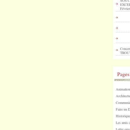
SOS C
EXCEP
Février
Concer
TROU
Pages
Animation
Architectu
Communica
Faire un 
Historique
Les amis d
Lettre ouv