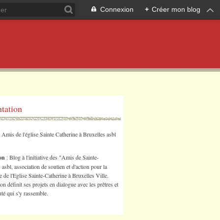
Connexion
+
Créer mon blog
ntation
s Amis de l'église Sainte Catherine à Bruxelles asbl
ion
: Blog à l'initiative des "Amis de Sainte-
 asbl, association de soutien et d'action pour la
 de l'Eglise Sainte-Catherine à Bruxelles Ville.
ion définit ses projets en dialogue avec les prêtres et
é qui s'y rassemble.