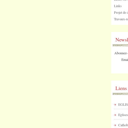
Links
Projet de 
Travaux-re
Newsl
Abonnez-vo
Emai
Liens
EGLIS
Eglises
Cathob